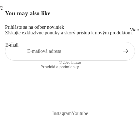
Otvoriť
Otvoriť
You may also like
obrázok
obrázok
na celú
na celú
Prihláste sa na odber noviniek
obrazovku
Viac
Pravidlá ochrany súkromia
obrazovku
Získajte exkluzívne ponuky a skorý prístup k novým produktom.
Pravidlá poskytovania refundácií
E-mail
Podmienky poskytovania služby
Kontaktné údaje
© 2026
Luxxo
Pravidlá a podmienky
Instagram
Youtube