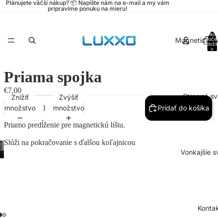
Plánujete väčší nákup? 📦 Napíšte nám na e-mail a my vám
pripravíme ponuku na mieru!
Celko
Magnetické k
poče
položi
v
košíku
0
Priama spojka
€7,00
Stropné svi
Znížiť
Zvýšiť
množstvo
množstvo
Pridať do košíka
Priamo predĺženie pre magnetickú lištu.
Slúži na pokračovanie s ďalšou koľajnicou
Vonkajšie sv
Konta