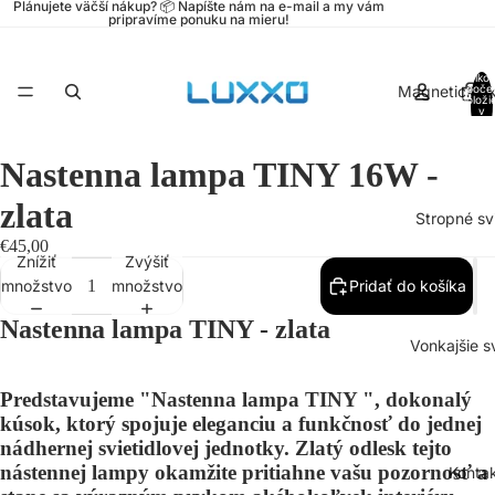
Plánujete väčší nákup? 📦 Napíšte nám na e-mail a my vám
pripravíme ponuku na mieru!
Celko
Magnetické k
poče
položi
v
košíku
0
Nastenna lampa TINY 16W -
zlata
Stropné svi
€45,00
Znížiť
Zvýšiť
množstvo
množstvo
Pridať do košíka
Nastenna lampa TINY - zlata
Vonkajšie sv
Predstavujeme "Nastenna lampa TINY ", dokonalý
kúsok, ktorý spojuje eleganciu a funkčnosť do jednej
nádhernej svietidlovej jednotky. Zlatý odlesk tejto
nástennej lampy okamžite pritiahne vašu pozornosť a
Konta