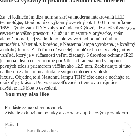
stane sa výrazným prvkom akéhokoľvek interiéru.
Za jej jedinečným dizajnom sa skrýva moderná integrovaná LED
technológia, ktorá ponúka výkonný svetelný tok 1160 lm pri príkone
16W. Týmto vám TINY zabezpečí nielen štýlové, ale aj efektívne
Viac
osvetlenie vášho priestoru. Či už ju umiestnite v obývačke, spálni
alebo študovni, jej svetlo dokonale vytvorí pohodlnú a útulnú
Otvoriť
Otvoriť
Otvoriť
Otvoriť
Otvoriť
atmosféru. Materiál, z ktorého je Nastenna lampa vyrobená, je kvalitný
obrázok
obrázok
obrázok
obrázok
obrázok
a odolný hliník. Zlatá farba dáva celej lampičke luxusný a elegantný
vzhľad, ktorý je v súčasnosti veľmi žiadaný. S úrovňou ochrany IP20
na celú
na celú
na celú
na celú
na celú
je lampa ideálna na vnútorné použitie a chránená pred vstupom
obrazovku
obrazovku
obrazovku
obrazovku
obrazovku
pevných teles s priemerom väčším ako 12,5 mm. Zaobstarajte si túto
nádhernú zlatú lampu a dodajte svojmu interiéru záblesk
luxusu.
Objednajte si Nastennú lampu TINY ešte dnes
a nechajte sa
okúzliť jej krásou. Pre viac osvetľovacích trendov a inšpirácie
navštívte
náš blog o osvetlení
.
You may also like
Prihláste sa na odber noviniek
Pravidlá ochrany súkromia
Získajte exkluzívne ponuky a skorý prístup k novým produktom.
Pravidlá poskytovania refundácií
E-mail
Podmienky poskytovania služby
Kontaktné údaje