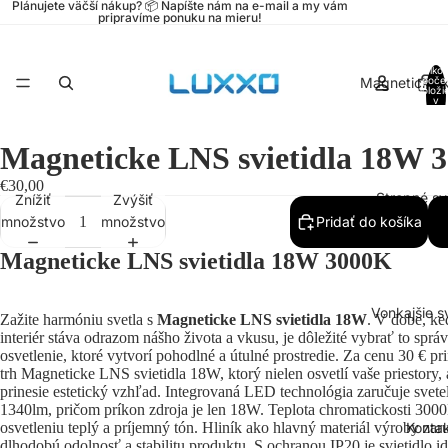
Plánujete väčší nákup? 📦 Napíšte nám na e-mail a my vám
pripravíme ponuku na mieru!
Celko
Magnetické k
poče
položi
v
košíku
0
Magneticke LNS svietidla 18W 
€30,00
Stropné svi
Znížiť
Zvýšiť
množstvo
množstvo
Pridať do košíka
Magneticke LNS svietidla 18W 3000K
Vonkajšie sv
Zažite harmóniu svetla s
Magneticke LNS svietidla 18W
. V dobe, ke
interiér stáva odrazom nášho života a vkusu, je dôležité vybrať to sprá
osvetlenie, ktoré vytvorí pohodlné a útulné prostredie. Za cenu 30 € p
trh Magneticke LNS svietidla 18W, ktorý nielen osvetlí vaše priestory, a
prinesie estetický vzhľad. Integrovaná LED technológia zaručuje svete
1340lm, pričom príkon zdroja je len 18W. Teplota chromatickosti 30
osvetleniu teplý a príjemný tón. Hliník ako hlavný materiál výroby zar
Konta
dlhodobú odolnosť a stabilitu produktu. S ochranou IP20 je svietidlo i