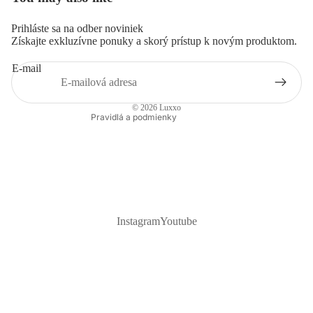
Prihláste sa na odber noviniek
Pravidlá ochrany súkromia
Získajte exkluzívne ponuky a skorý prístup k novým produktom.
Pravidlá poskytovania refundácií
E-mail
Podmienky poskytovania služby
Kontaktné údaje
© 2026
Luxxo
Pravidlá a podmienky
Instagram
Youtube