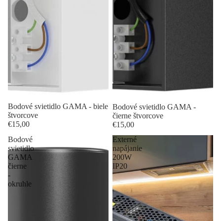
Bodové svietidlo GAMA - biele
Bodové svietidlo GAMA -
štvorcove
čierne štvorcove
€15,00
€15,00
Bodové
Externé
svietidlo
napájanie
GAMA
200W
čierne
IP20
-
okruhle