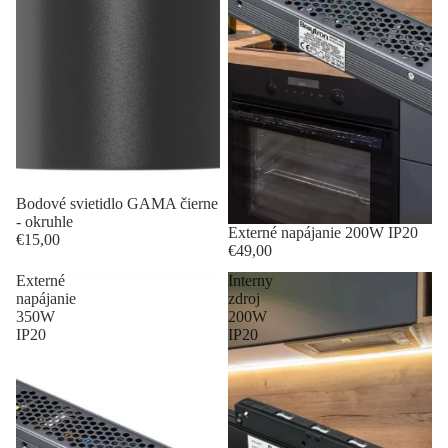
Bodové svietidlo GAMA čierne
- okruhle
Externé napájanie 200W IP20
€15,00
€49,00
Externé
Interny
napájanie
zdroj
350W
200W
IP20
IP20