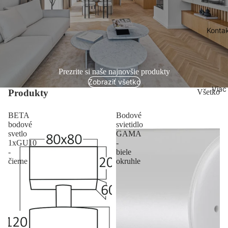
Konta
Prezrite si naše najnovšie produkty
Zobraziť všetko
Viac
Produkty
Všetko
BETA
Bodové
bodové
svietidlo
svetlo
GAMA
1xGU10
-
-
biele
čierne
okruhle