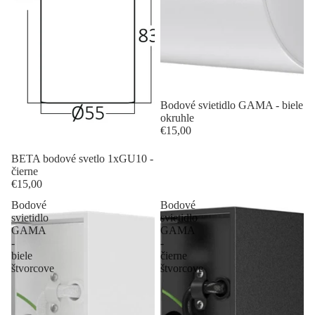
Bodové svietidlo GAMA - biele
okruhle
€15,00
BETA bodové svetlo 1xGU10 -
čierne
€15,00
Bodové
Bodové
svietidlo
svietidlo
GAMA
GAMA
-
-
biele
čierne
štvorcove
štvorcove